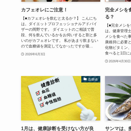
カフェオレにご注意！
完全メシを
る？
【■カフェオレを飲むと太るか？】 こんにち
は。ダイエットプロフェッショナルアドバイ
【■完全メシを
ザーの岡野です。 ダイエットのご相談で普
は。健康管理士
段、何を飲んでいるかをお伺いすると割と多
メシを食べた
いのがカフェオレです。 私があまり飲まない
康維持に必要
ので血糖値を測定してなかったですが最...
化物ビタミン、
食べると1日に必
2026年6月3日
2026年4月30日
血糖値
1月は、健康診断を受けない方が良
サンマは、