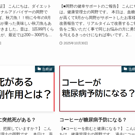
証】 こんにちは。ダイエット
【■岡野の健幸サポートのご報告】 こんに
ョナルアドバイザーの岡野で
は。健康管理士の岡野です。 本日は、血
ば、秋刀魚！！特に今年の9月
が高くて9月から岡野がサポートしたお客
脂が乗った美味しい秋刀魚もあ
改善報告です。リアルタイムで改善するご
きました。昔は、1匹99円くら
告をご覧いただく事で同じお悩みの方に勇
、最近では200～300円も...
を与えるきっかけになれば幸いです。2...
日
2025年10月30日
血糖値
血
に突然死がある？
コーヒーが糖尿病予防になる？
、把握していますか？】 こん
【■コーヒーを飲むと健康になる？】 こん
理士の岡野です。 本日は、薬
ちは。健康管理士の岡野です。 過去にコ