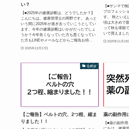
い？
【■サンマで検
プロフェッシ
【■2025年の健康診断は、どうでしたか？】
す。 秋といえ
こんにちは。健康管理士の岡野です。 あっと
頃は大きめで
いう間に2025年が過ぎ去っていこうとしてい
って秋を堪能で
ます。今年の健康診断はいかがだったでしょ
いで買えましたが
うか？今年良くなっていた方も悪くなってい
た方もLINEやメールなどからご報告お待...
2025年11月19
2025年12月17日
血糖値
【ご報告】ベルトの穴、2つ程、縮ま
薬の副作用
りました！！
【■薬の副作用
にちは。健康管