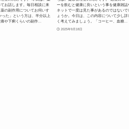
いてお話します。毎日相談に来
ーを飲むと健康に良いという事を健康雑誌
に薬の副作用についてお伺いす
ネットで一度は見た事があるのではないで
かった」という方は、半分以上
ょうか。今日は、この内容について少し詳
痛や下痢くらいの副作...
く考えてみましょう。「コーヒー、血糖...
2025年9月18日