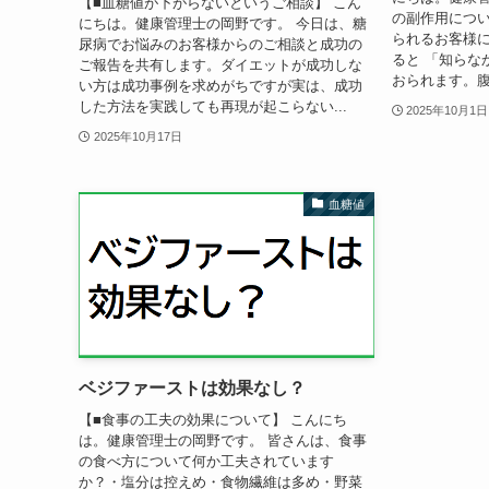
【■血糖値が下がらないというご相談】 こん
の副作用につ
にちは。健康管理士の岡野です。 今日は、糖
られるお客様
尿病でお悩みのお客様からのご相談と成功の
ると 「知らな
ご報告を共有します。ダイエットが成功しな
おられます。腹
い方は成功事例を求めがちですが実は、成功
した方法を実践しても再現が起こらない...
2025年10月1日
2025年10月17日
血糖値
ベジファーストは効果なし？
【■食事の工夫の効果について】 こんにち
は。健康管理士の岡野です。 皆さんは、食事
の食べ方について何か工夫されています
か？・塩分は控えめ・食物繊維は多め・野菜