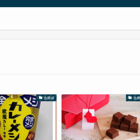
血糖値
血