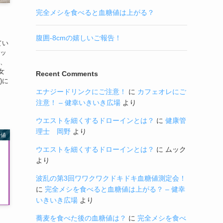
完全メシを食べると血糖値は上がる？
腹囲-8cmの嬉しいご報告！
てい
ェッ
は、
女
Recent Comments
)に
エナジードリンクにご注意！
に
カフェオレにご
注意！ – 健幸いきいき広場
より
ウエストを細くするドローインとは？
に
健康管
理士 岡野
より
糖値
ウエストを細くするドローインとは？
に
ムック
より
波乱の第3回ワワクワクドキドキ血糖値測定会！
に
完全メシを食べると血糖値は上がる？ – 健幸
いきいき広場
より
蕎麦を食べた後の血糖値は？
に
完全メシを食べ