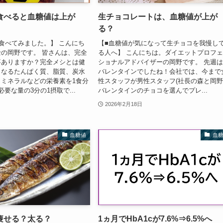
食べると血糖値は上が
生チョコレートは、血糖値が上が
る？
食べてみました。】 こんにち
【■血糖値が気になって生チョコを我慢し
の岡野です。 皆さんは、完全
る人へ】 こんにちは。ダイエットプロフ
事ありますか？完全メシとは健
ショナルアドバイザーの岡野です。 先週
となるたんぱく質、脂質、炭水
バレンタインでしたね！会社では、今まで
ミネラルなどの栄養素を1食分
性スタッフが男性スタッフ(社長の森と岡野
要な量の3分の1摂取で...
バレンタインのチョコを選んでプレ...
2026年2月18日
血糖値
血
痩せる？太る？
1ヵ月でHbA1cが7.6%⇒6.5%へ