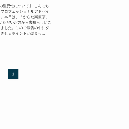
の重要性について】 こんにち
トプロフェッショナルアドバイ
す。本日は、「からだ楽痩茶」
いただいた方から素晴らしいご
きました。このご報告の中にダ
させるポイントが詰まっ...
1