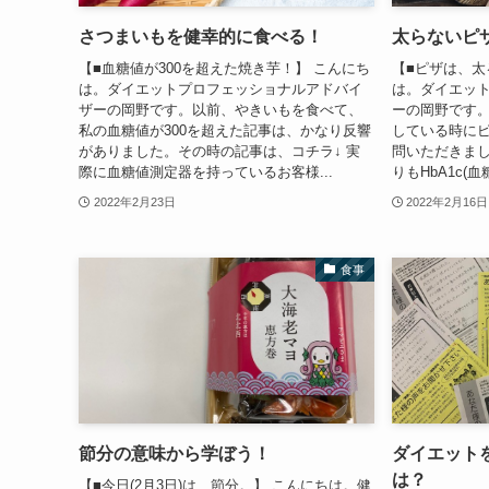
さつまいもを健幸的に食べる！
太らないピ
【■血糖値が300を超えた焼き芋！】 こんにち
【■ピザは、太
は。ダイエットプロフェッショナルアドバイ
は。ダイエッ
ザーの岡野です。以前、やきいもを食べて、
ーの岡野です。
私の血糖値が300を超えた記事は、かなり反響
している時に
がありました。その時の記事は、コチラ↓ 実
問いただきまし
際に血糖値測定器を持っているお客様...
りもHbA1c(
2022年2月23日
2022年2月16日
食事
節分の意味から学ぼう！
ダイエット
は？
【■今日(2月3日)は、節分。】 こんにちは。健