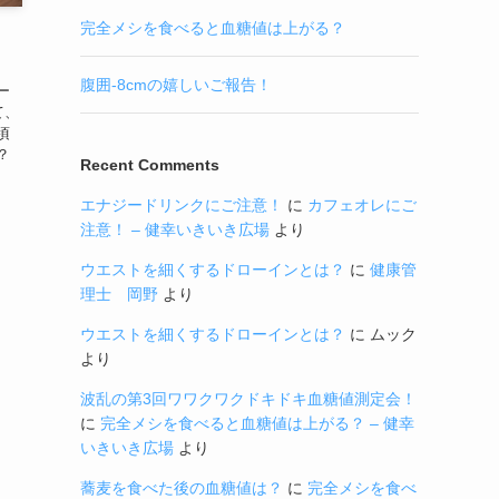
完全メシを食べると血糖値は上がる？
。
腹囲-8cmの嬉しいご報告！
ー
て、
頃
？
Recent Comments
エナジードリンクにご注意！
に
カフェオレにご
注意！ – 健幸いきいき広場
より
ウエストを細くするドローインとは？
に
健康管
理士 岡野
より
ウエストを細くするドローインとは？
に
ムック
より
波乱の第3回ワワクワクドキドキ血糖値測定会！
に
完全メシを食べると血糖値は上がる？ – 健幸
いきいき広場
より
蕎麦を食べた後の血糖値は？
に
完全メシを食べ