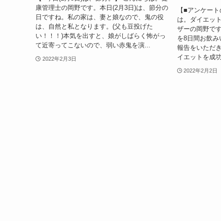
康管理士の岡野です。本日(2月3日)は、節分の
【■アンケート
日ですね。私の家は、妻と娘なので、鬼の役
は。ダイエッ
は、自然と私となります。(父も豆投げた
ザーの岡野で
い！！！)本気を出すと、娘がしばらく怖がっ
を8日間お飲み
て近寄ってこないので、弱い赤鬼を演...
報告をいただ
イエットを成功
2022年2月3日
2022年2月2日