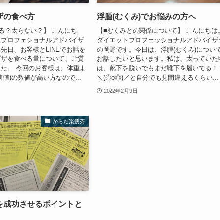
ザの食べ方
浮腫(むくみ)でお悩みの方へ
る？太らない？】 こんにち
【■むくみとの関係について】 こんにちは
トプロフェショナルアドバイザ
ダイエットプロフェッショナルアドバイザ
先日、お客様とLINEでお話を
の岡野です。今日は、浮腫(むくみ)につい
ピザを食べる量について、ご質
お話したいと思います。私は、太っていた
た。 今回のお客様は、体重よ
は、靴下を脱いでもまだ靴下を履いてる！
血糖値)の数値が高い方なので...
＼(◎o◎)／と自分でも見間違えるくらい...
2022年2月9日
からだ楽痩茶
を成功させるポイントと