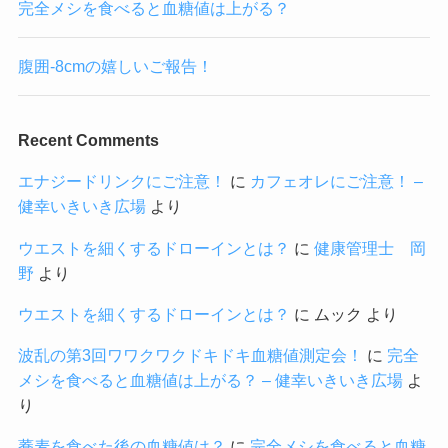
完全メシを食べると血糖値は上がる？
腹囲-8cmの嬉しいご報告！
Recent Comments
エナジードリンクにご注意！
に
カフェオレにご注意！ –
健幸いきいき広場
より
ウエストを細くするドローインとは？
に
健康管理士 岡
野
より
ウエストを細くするドローインとは？
に
ムック
より
波乱の第3回ワワクワクドキドキ血糖値測定会！
に
完全
メシを食べると血糖値は上がる？ – 健幸いきいき広場
よ
り
蕎麦を食べた後の血糖値は？
に
完全メシを食べると血糖