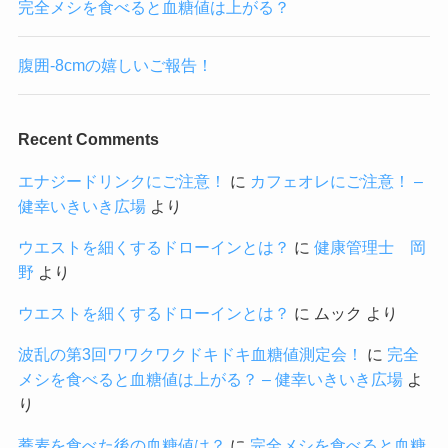
完全メシを食べると血糖値は上がる？
腹囲-8cmの嬉しいご報告！
Recent Comments
エナジードリンクにご注意！
に
カフェオレにご注意！ –
健幸いきいき広場
より
ウエストを細くするドローインとは？
に
健康管理士 岡
野
より
ウエストを細くするドローインとは？
に
ムック
より
波乱の第3回ワワクワクドキドキ血糖値測定会！
に
完全
メシを食べると血糖値は上がる？ – 健幸いきいき広場
よ
り
蕎麦を食べた後の血糖値は？
に
完全メシを食べると血糖