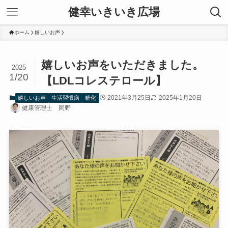
健幸いきいき広場
ホーム
嬉しいお声
嬉しいお声をいただきました。
2025
1/20
【LDLコレステロール】
2021年3月25日
2025年1月20日
嬉しいお声
生活習慣病
糖化
健康管理士 岡野