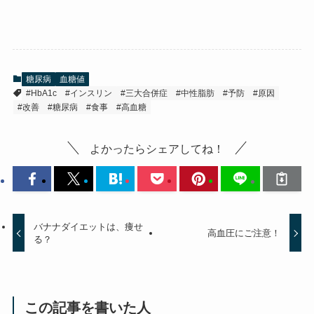
糖尿病
血糖値
#HbA1c
#インスリン
#三大合併症
#中性脂肪
#予防
#原因
#改善
#糖尿病
#食事
#高血糖
よかったらシェアしてね！
バナナダイエットは、痩せ
高血圧にご注意！
る？
この記事を書いた人