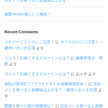
腹囲-8cmの嬉しいご報告！
Recent Comments
エナジードリンクにご注意！
に
カフェオレにご注意！ –
健幸いきいき広場
より
ウエストを細くするドローインとは？
に
健康管理士 岡
野
より
ウエストを細くするドローインとは？
に
ムック
より
波乱の第3回ワワクワクドキドキ血糖値測定会！
に
完全
メシを食べると血糖値は上がる？ – 健幸いきいき広場
よ
り
蕎麦を食べた後の血糖値は？
に
完全メシを食べると血糖