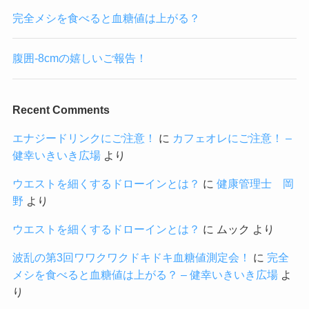
完全メシを食べると血糖値は上がる？
腹囲-8cmの嬉しいご報告！
Recent Comments
エナジードリンクにご注意！
に
カフェオレにご注意！ –
健幸いきいき広場
より
ウエストを細くするドローインとは？
に
健康管理士 岡
野
より
ウエストを細くするドローインとは？
に
ムック
より
波乱の第3回ワワクワクドキドキ血糖値測定会！
に
完全
メシを食べると血糖値は上がる？ – 健幸いきいき広場
よ
り