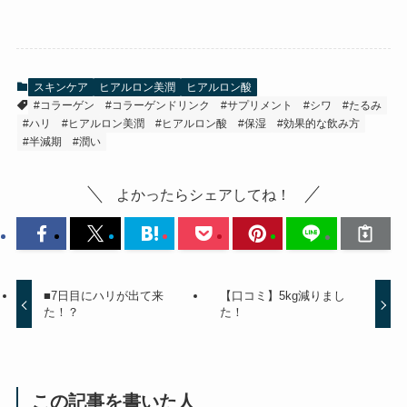
スキンケア
ヒアルロン美潤
ヒアルロン酸
#コラーゲン
#コラーゲンドリンク
#サプリメント
#シワ
#たるみ
#ハリ
#ヒアルロン美潤
#ヒアルロン酸
#保湿
#効果的な飲み方
#半減期
#潤い
よかったらシェアしてね！
■7日目にハリが出て来
【口コミ】5kg減りまし
た！？
た！
この記事を書いた人