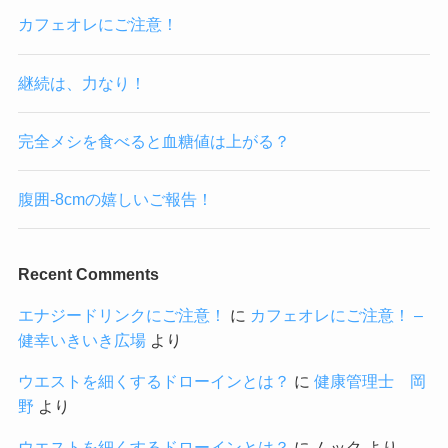
カフェオレにご注意！
継続は、力なり！
完全メシを食べると血糖値は上がる？
腹囲-8cmの嬉しいご報告！
Recent Comments
エナジードリンクにご注意！
に
カフェオレにご注意！ –
健幸いきいき広場
より
ウエストを細くするドローインとは？
に
健康管理士 岡
野
より
ウエストを細くするドローインとは？
に
ムック
より