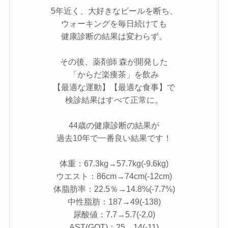
5年近く、大好きなビールを断ち、
ウォーキングを毎日続けても
健康診断の結果は変わらず。
その後、薬剤師 森が開発した
「からだ楽痩茶」を飲み
【最適な運動】【最適な食事】で
検診結果はすべて正常に。
44歳の健康診断の結果が
過去10年で一番良い結果です！
体重：67.3kg→57.7kg(-9.6kg)
ウエスト：86cm→74cm(-12cm)
体脂肪率：22.5％→14.8%(-7.7%)
中性脂肪：187→49(-138)
尿酸値：7.7→5.7(-2.0)
AST(GOT)：25→14(-11)