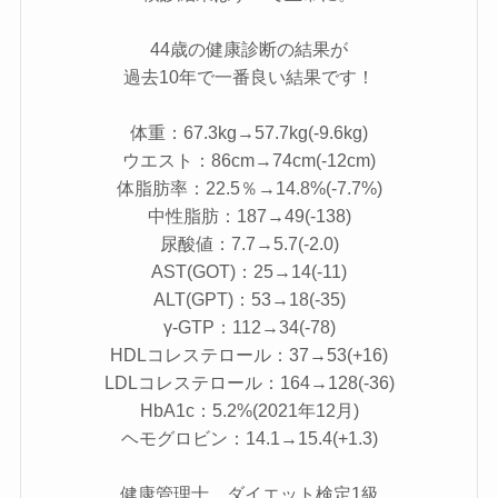
44歳の健康診断の結果が
過去10年で一番良い結果です！
体重：67.3kg→57.7kg(-9.6kg)
ウエスト：86cm→74cm(-12cm)
体脂肪率：22.5％→14.8%(-7.7%)
中性脂肪：187→49(-138)
尿酸値：7.7→5.7(-2.0)
AST(GOT)：25→14(-11)
ALT(GPT)：53→18(-35)
γ-GTP：112→34(-78)
HDLコレステロール：37→53(+16)
LDLコレステロール：164→128(-36)
HbA1c：5.2%(2021年12月)
ヘモグロビン：14.1→15.4(+1.3)
健康管理士、ダイエット検定1級